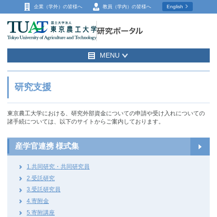
企業（学外）の
皆様へ
教員（学内）の
皆様へ
English
MENU
研究支援
東京農工大学における、研究外部資金についての申請や受け入れについての
諸手続については、以下のサイトからご案内しております。
産学官連携 様式集
1.共同研究・共同研究員
2.受託研究
3.受託研究員
4.寄附金
5.寄附講座